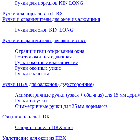
Ручки для порталов KIN LONG
Ручки для порталов из ПВХ
Ручки и ограничители для окон из алюминия
Ручки для окон KIN LONG
Ручки и ограничители для окон из пвх
Ограничители открывания окна
Розетка оконная сдвижная
Ручки оконные классические
Ручки оконные узкие
Ручки с ключом
Ручки ПВХ для балконов (двухсторонние)
Асимметричные ручки (узкая + обычная) для 15 мм дорнм
Ручки тянучки
Симметричные ручки для 25 мм дорнмасса
Сэндвич панели ПВХ
Сэндвич панели ПВХ лист
Уплотнение для окон из ПВХ