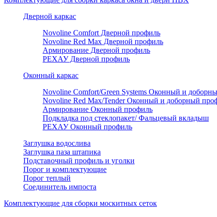
Дверной каркас
Novoline Comfort Дверной профиль
Novoline Red Мax Дверной профиль
Армирование Дверной профиль
РЕХАУ Дверной профиль
Оконный каркас
Novoline Comfort/Green Systems Оконный и доборн
Novoline Red Max/Tender Оконный и доборный про
Армирование Оконный профиль
Подкладка под стеклопакет/ Фальцевый вкладыш
РЕХАУ Оконный профиль
Заглушка водослива
Заглушка паза штапика
Подставочный профиль и уголки
Порог и комплектующие
Порог теплый
Соединитель импоста
Комплектующие для сборки москитных сеток