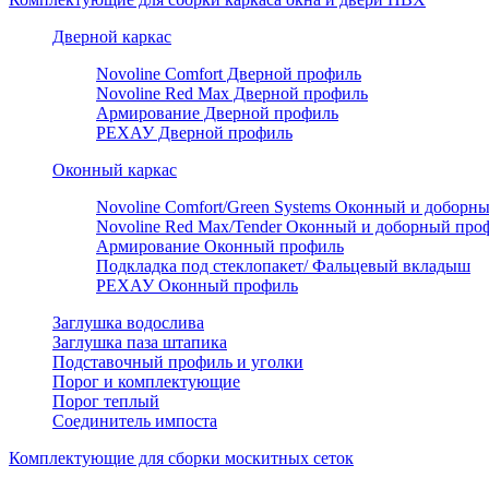
Дверной каркас
Novoline Comfort Дверной профиль
Novoline Red Мax Дверной профиль
Армирование Дверной профиль
РЕХАУ Дверной профиль
Оконный каркас
Novoline Comfort/Green Systems Оконный и доборн
Novoline Red Max/Tender Оконный и доборный про
Армирование Оконный профиль
Подкладка под стеклопакет/ Фальцевый вкладыш
РЕХАУ Оконный профиль
Заглушка водослива
Заглушка паза штапика
Подставочный профиль и уголки
Порог и комплектующие
Порог теплый
Соединитель импоста
Комплектующие для сборки москитных сеток