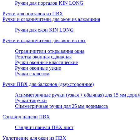
Ручки для порталов KIN LONG
Ручки для порталов из ПВХ
Ручки и ограничители для окон из алюминия
Ручки для окон KIN LONG
Ручки и ограничители для окон из пвх
Ограничители открывания окна
Розетка оконная сдвижная
Ручки оконные классические
Ручки оконные узкие
Ручки с ключом
Ручки ПВХ для балконов (двухсторонние)
Асимметричные ручки (узкая + обычная) для 15 мм дорнм
Ручки тянучки
Симметричные ручки для 25 мм дорнмасса
Сэндвич панели ПВХ
Сэндвич панели ПВХ лист
Уплотнение для окон из ПВХ