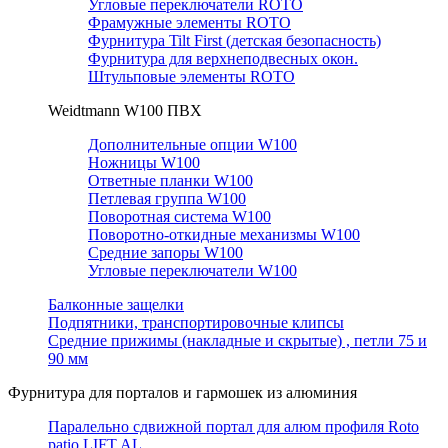
Угловые переключатели ROTO
Фрамужные элементы ROTO
Фурнитура Tilt First (детская безопасность)
Фурнитура для верхнеподвесных окон.
Штульповые элементы ROTO
Weidtmann W100 ПВХ
Дополнительные опции W100
Ножницы W100
Ответные планки W100
Петлевая группа W100
Поворотная система W100
Поворотно-откидные механизмы W100
Средние запоры W100
Угловые переключатели W100
Балконные защелки
Подпятники, транспортировочные клипсы
Средние прижимы (накладные и скрытые) , петли 75 и
90 мм
Фурнитура для порталов и гармошек из алюминия
Паралельно сдвижной портал для алюм профиля Roto
patio LIFT AL