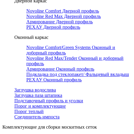
Дверной каркас
Novoline Comfort Дверной профиль
Novoline Red Мax Дверной профиль
Армирование Дверной профиль
РЕХАУ Дверной профиль
Оконный каркас
Novoline Comfort/Green Systems Оконный и
доборный профиль
Novoline Red Max/Tender Оконный и доборный
профиль
Армирование Оконный профиль
Подкладка под стеклопакет/ Фальцевый вкладыш
РЕХАУ Оконный профиль
Заглушка водослива
Заглушка паза штапика
Подставочный профиль и уголки
Порог и комплектующие
Порог теплый
Соединитель импоста
Комплектующие для сборки москитных сеток