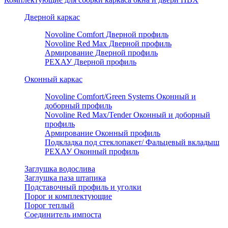
Дверной каркас
Novoline Comfort Дверной профиль
Novoline Red Мax Дверной профиль
Армирование Дверной профиль
РЕХАУ Дверной профиль
Оконный каркас
Novoline Comfort/Green Systems Оконный и
доборный профиль
Novoline Red Max/Tender Оконный и доборный
профиль
Армирование Оконный профиль
Подкладка под стеклопакет/ Фальцевый вкладыш
РЕХАУ Оконный профиль
Заглушка водослива
Заглушка паза штапика
Подставочный профиль и уголки
Порог и комплектующие
Порог теплый
Соединитель импоста