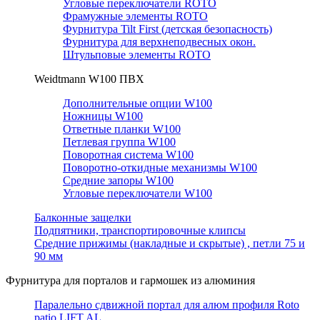
Угловые переключатели ROTO
Фрамужные элементы ROTO
Фурнитура Tilt First (детская безопасность)
Фурнитура для верхнеподвесных окон.
Штульповые элементы ROTO
Weidtmann W100 ПВХ
Дополнительные опции W100
Ножницы W100
Ответные планки W100
Петлевая группа W100
Поворотная система W100
Поворотно-откидные механизмы W100
Средние запоры W100
Угловые переключатели W100
Балконные защелки
Подпятники, транспортировочные клипсы
Средние прижимы (накладные и скрытые) , петли 75 и
90 мм
Фурнитура для порталов и гармошек из алюминия
Паралельно сдвижной портал для алюм профиля Roto
patio LIFT AL