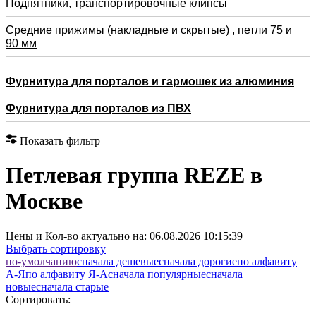
Подпятники, транспортировочные клипсы
Средние прижимы (накладные и скрытые) , петли 75 и
90 мм
Фурнитура для порталов и гармошек из алюминия
Фурнитура для порталов из ПВХ
Показать фильтр
Петлевая группа REZE в
Москве
Цены и Кол-во актуально на:
06.08.2026 10:15:39
Выбрать сортировку
по-умолчанию
cначала дешевые
cначала дорогие
по алфавиту
А-Я
по алфавиту Я-А
cначала популярные
cначала
новые
cначала старые
Сортировать: