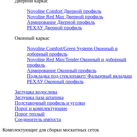
Дверной каркас
Novoline Comfort Дверной профиль
Novoline Red Мax Дверной профиль
Армирование Дверной профиль
РЕХАУ Дверной профиль
Оконный каркас
Novoline Comfort/Green Systems Оконный и
доборный профиль
Novoline Red Max/Tender Оконный и доборный
профиль
Армирование Оконный профиль
Подкладка под стеклопакет/ Фальцевый вкладыш
РЕХАУ Оконный профиль
Заглушка водослива
Заглушка паза штапика
Подставочный профиль и уголки
Порог и комплектующие
Порог теплый
Соединитель импоста
Комплектующие для сборки москитных сеток