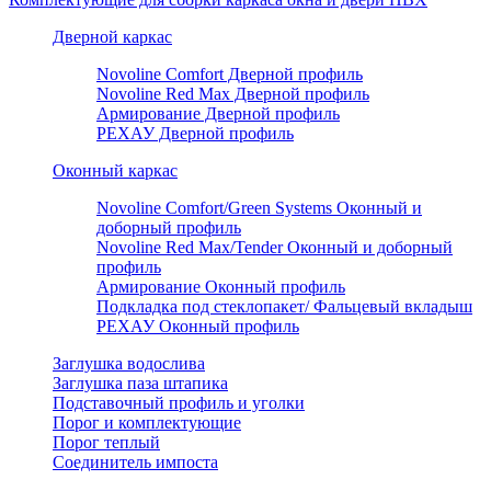
Дверной каркас
Novoline Comfort Дверной профиль
Novoline Red Мax Дверной профиль
Армирование Дверной профиль
РЕХАУ Дверной профиль
Оконный каркас
Novoline Comfort/Green Systems Оконный и
доборный профиль
Novoline Red Max/Tender Оконный и доборный
профиль
Армирование Оконный профиль
Подкладка под стеклопакет/ Фальцевый вкладыш
РЕХАУ Оконный профиль
Заглушка водослива
Заглушка паза штапика
Подставочный профиль и уголки
Порог и комплектующие
Порог теплый
Соединитель импоста