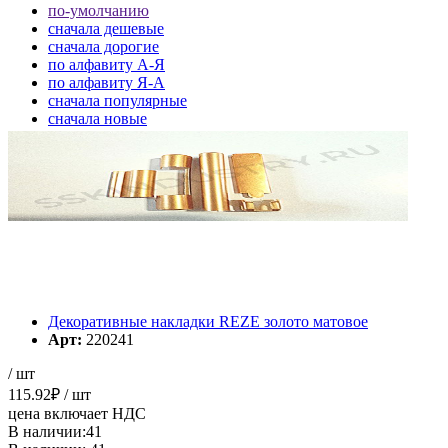
по-умолчанию
cначала дешевые
cначала дорогие
по алфавиту А-Я
по алфавиту Я-А
cначала популярные
cначала новые
cначала старые
Элементов на страницу
Декоративные накладки REZE золото матовое
Арт:
220241
/ шт
115.92
₽
/ шт
цена включает НДС
В наличии:41