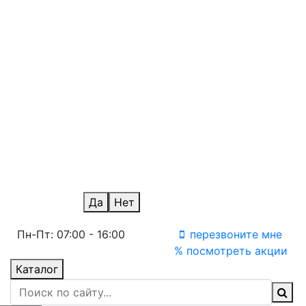
Новосибирск
Омск
айс
Оренбург
Пермь
Ростов-на-Дону
Санкт-Петербург
Саратов
Ульяновск
Уфа
Челябинск
Уфа Терминал
Ваш город Москва?
Да
Нет
Пн-Пт: 07:00 - 16:00
перезвоните мне
% посмотреть акции
Каталог