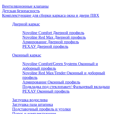
Вентиляционные клапаны
Детская безопасность
Комплектующие для сборки каркаса окна и двери ПВХ
Дверной каркас
Novoline Comfort Дверной профиль
Novoline Red Мax Дверной профиль
Армирование Дверной профиль
РЕХАУ Дверной профиль
Оконный каркас
Novoline Comfort/Green Systems Оконный и
доборный профиль
Novoline Red Max/Tender Оконный и доборный
профиль
Армирование Оконный профиль
Подкладка под стеклопакет/ Фальцевый вкладыш
РЕХАУ Оконный профиль
Заглушка водослива
Заглушка паза штапика
Подставочный профиль и уголки
Порог и комплектующие