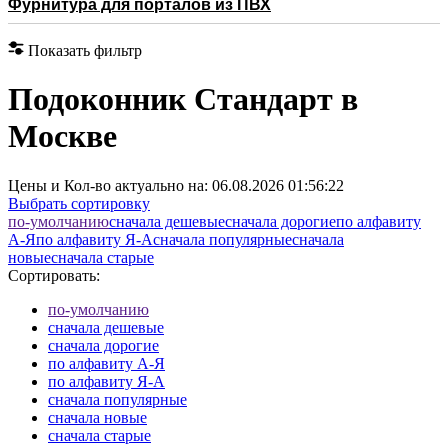
Фурнитура для порталов из ПВХ
Показать фильтр
Подоконник Стандарт в
Москве
Цены и Кол-во актуально на:
06.08.2026 01:56:22
Выбрать сортировку
по-умолчанию
cначала дешевые
cначала дорогие
по алфавиту
А-Я
по алфавиту Я-А
cначала популярные
cначала
новые
cначала старые
Сортировать:
по-умолчанию
cначала дешевые
cначала дорогие
по алфавиту А-Я
по алфавиту Я-А
cначала популярные
cначала новые
cначала старые