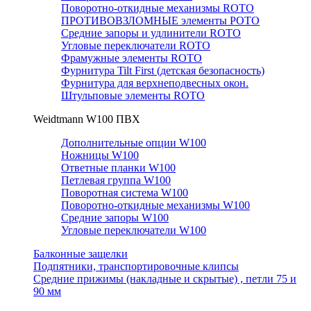
Поворотно-откидные механизмы ROTO
ПРОТИВОВЗЛОМНЫЕ элементы РОТО
Средние запоры и удлинители ROTO
Угловые переключатели ROTO
Фрамужные элементы ROTO
Фурнитура Tilt First (детская безопасность)
Фурнитура для верхнеподвесных окон.
Штульповые элементы ROTO
Weidtmann W100 ПВХ
Дополнительные опции W100
Ножницы W100
Ответные планки W100
Петлевая группа W100
Поворотная система W100
Поворотно-откидные механизмы W100
Средние запоры W100
Угловые переключатели W100
Балконные защелки
Подпятники, транспортировочные клипсы
Средние прижимы (накладные и скрытые) , петли 75 и
90 мм