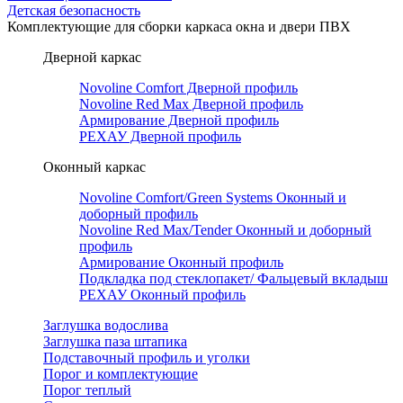
Детская безопасность
Комплектующие для сборки каркаса окна и двери ПВХ
Дверной каркас
Novoline Comfort Дверной профиль
Novoline Red Мax Дверной профиль
Армирование Дверной профиль
РЕХАУ Дверной профиль
Оконный каркас
Novoline Comfort/Green Systems Оконный и
доборный профиль
Novoline Red Max/Tender Оконный и доборный
профиль
Армирование Оконный профиль
Подкладка под стеклопакет/ Фальцевый вкладыш
РЕХАУ Оконный профиль
Заглушка водослива
Заглушка паза штапика
Подставочный профиль и уголки
Порог и комплектующие
Порог теплый