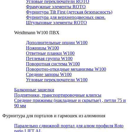
Угловые переключатели ROTO
Фрамужные элементы ROTO
Фурнитура Tilt First (детская безопасность)
Фурнитура для верхнеподвесных окон.
Штульповые элементы ROTO
Weidtmann W100 ПВХ
Дополнительные опции W100
Ножницы W100
Ответные планки W100
Петлевая группа W100
Поворотная система W100
Поворотно-откидные механизмы W100
Средние запоры W100
Угловые переключатели W100
Балконные защелки
Подпятники, транспортировочные клипсы
Средние прижимы (накладные и скрытые) , петли 75 и
90 мм
Фурнитура для порталов и гармошек из алюминия
Паралельно сдвижной портал для алюм профиля Roto
patio LIFT AL