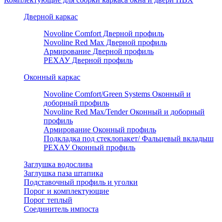
Дверной каркас
Novoline Comfort Дверной профиль
Novoline Red Мax Дверной профиль
Армирование Дверной профиль
РЕХАУ Дверной профиль
Оконный каркас
Novoline Comfort/Green Systems Оконный и
доборный профиль
Novoline Red Max/Tender Оконный и доборный
профиль
Армирование Оконный профиль
Подкладка под стеклопакет/ Фальцевый вкладыш
РЕХАУ Оконный профиль
Заглушка водослива
Заглушка паза штапика
Подставочный профиль и уголки
Порог и комплектующие
Порог теплый
Соединитель импоста