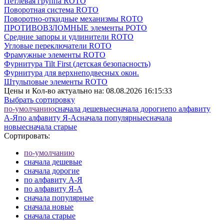
Петлевая группа ROTO
Поворотная система ROTO
Поворотно-откидные механизмы ROTO
ПРОТИВОВЗЛОМНЫЕ элементы РОТО
Средние запоры и удлинители ROTO
Угловые переключатели ROTO
Фрамужные элементы ROTO
Фурнитура Tilt First (детская безопасность)
Фурнитура для верхнеподвесных окон.
Штульповые элементы ROTO
Цены и Кол-во актуально на:
08.08.2026 16:15:33
Выбрать сортировку
по-умолчанию
cначала дешевые
cначала дорогие
по алфавиту
А-Я
по алфавиту Я-А
cначала популярные
cначала
новые
cначала старые
Сортировать:
по-умолчанию
cначала дешевые
cначала дорогие
по алфавиту А-Я
по алфавиту Я-А
cначала популярные
cначала новые
cначала старые