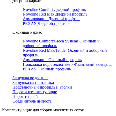
Дверной каркас
Novoline Comfort Дверной профиль
Novoline Red Мax Дверной профиль
Армирование Дверной профиль
РЕХАУ Дверной профиль
Оконный каркас
Novoline Comfort/Green Systems Оконный и
доборный профиль
Novoline Red Max/Tender Оконный и доборный
профиль
Армирование Оконный профиль
Подкладка под стеклопакет/ Фальцевый вкладыш
РЕХАУ Оконный профиль
Заглушка водослива
Заглушка паза штапика
Подставочный профиль и уголки
Порог и комплектующие
Порог теплый
Соединитель импоста
Комплектующие для сборки москитных сеток