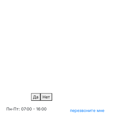
Краснодар
Красноярск
Нижний Новгород
Новосибирск
Омск
Оренбург
Пермь
Ростов-на-Дону
Санкт-Петербург
Саратов
Ульяновск
Уфа
Челябинск
Уфа Терминал
Ваш город Москва?
Да
Нет
Пн-Пт: 07:00 - 16:00
перезвоните мне