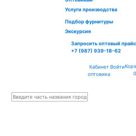
Услуги производства
Подбор фурнитуры
Экскурсия
Запросить оптовый прайс
+7 (987) 939-18-62
Кор
Москва
Кабинет
Войти
Выбрать регион
оптовика
Ва
Закрыть
кор
Поиск
пус
Самара
Волгоград
Воронеж
Екатеринбург
Казань