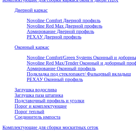
Дверной каркас
Novoline Comfort Дверной профиль
Novoline Red Мax Дверной профиль
Армирование Дверной профиль
РЕХАУ Дверной профиль
Оконный каркас
Novoline Comfort/Green Systems Оконный и доборн
Novoline Red Max/Tender Оконный и доборный про
Армирование Оконный профиль
Подкладка под стеклопакет/ Фальцевый вкладыш
РЕХАУ Оконный профиль
Заглушка водослива
Заглушка паза штапика
Подставочный профиль и уголки
Порог и комплектующие
Порог теплый
Соединитель импоста
Комплектующие для сборки москитных сеток