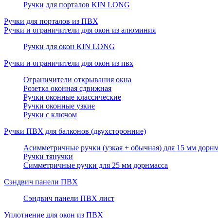
Ручки для порталов KIN LONG
Ручки для порталов из ПВХ
Ручки и ограничители для окон из алюминия
Ручки для окон KIN LONG
Ручки и ограничители для окон из пвх
Ограничители открывания окна
Розетка оконная сдвижная
Ручки оконные классические
Ручки оконные узкие
Ручки с ключом
Ручки ПВХ для балконов (двухсторонние)
Асимметричные ручки (узкая + обычная) для 15 мм дорнм
Ручки тянучки
Симметричные ручки для 25 мм дорнмасса
Сэндвич панели ПВХ
Сэндвич панели ПВХ лист
Уплотнение для окон из ПВХ