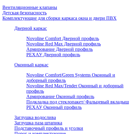
Вентиляционные клапаны
Детская безопасность
Комплектующие для сборки каркаса окна и двери ПВХ
Дверной каркас
Novoline Comfort Дверной профиль
Novoline Red Мax Дверной профиль
Армирование Дверной профиль
РЕХАУ Дверной профиль
Оконный каркас
Novoline Comfort/Green Systems Оконный и
доборный профиль
Novoline Red Max/Tender Оконный и доборный
профиль
Армирование Оконный профиль
Подкладка под стеклопакет/ Фальцевый вкладыш
РЕХАУ Оконный профиль
Заглушка водослива
Заглушка паза штапика
Подставочный профиль и уголки
Порог и комплектующие