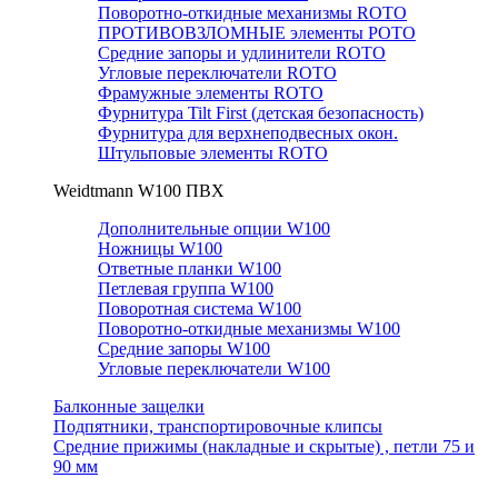
Поворотно-откидные механизмы ROTO
ПРОТИВОВЗЛОМНЫЕ элементы РОТО
Средние запоры и удлинители ROTO
Угловые переключатели ROTO
Фрамужные элементы ROTO
Фурнитура Tilt First (детская безопасность)
Фурнитура для верхнеподвесных окон.
Штульповые элементы ROTO
Weidtmann W100 ПВХ
Дополнительные опции W100
Ножницы W100
Ответные планки W100
Петлевая группа W100
Поворотная система W100
Поворотно-откидные механизмы W100
Средние запоры W100
Угловые переключатели W100
Балконные защелки
Подпятники, транспортировочные клипсы
Средние прижимы (накладные и скрытые) , петли 75 и
90 мм