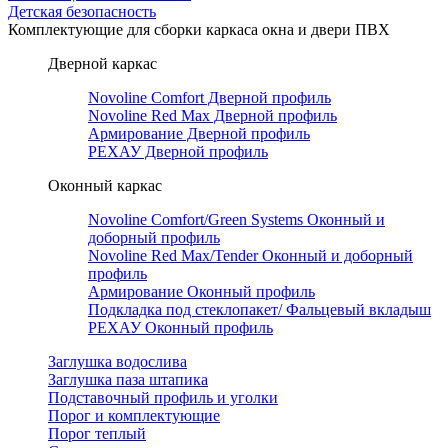
Детская безопасность
Комплектующие для сборки каркаса окна и двери ПВХ
Дверной каркас
Novoline Comfort Дверной профиль
Novoline Red Мax Дверной профиль
Армирование Дверной профиль
РЕХАУ Дверной профиль
Оконный каркас
Novoline Comfort/Green Systems Оконный и
доборный профиль
Novoline Red Max/Tender Оконный и доборный
профиль
Армирование Оконный профиль
Подкладка под стеклопакет/ Фальцевый вкладыш
РЕХАУ Оконный профиль
Заглушка водослива
Заглушка паза штапика
Подставочный профиль и уголки
Порог и комплектующие
Порог теплый