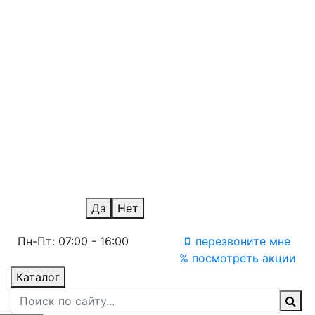
Новосибирск
Омск
айс
Оренбург
Пермь
Ростов-на-Дону
Санкт-Петербург
Саратов
Ульяновск
Уфа
Челябинск
Уфа Терминал
Ваш город Москва?
Да
Нет
Пн-Пт: 07:00 - 16:00
перезвоните мне
% посмотреть акции
Каталог