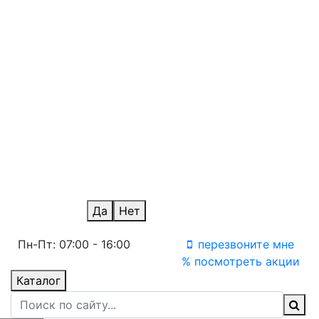
Новосибирск
Омск
айс
Оренбург
Пермь
Ростов-на-Дону
Санкт-Петербург
Саратов
Ульяновск
Уфа
Челябинск
Уфа Терминал
Ваш город Москва?
Да
Нет
Пн-Пт: 07:00 - 16:00
перезвоните мне
% посмотреть акции
Каталог